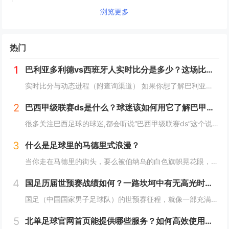
浏览更多
热门
1
巴利亚多利德vs西班牙人实时比分是多少？这场比赛有哪些关键看点？
实时比分与动态进程（附查询渠道） 如果你想了解巴利亚多利德vs西班牙人的实时比分，需要通过动态渠道查询——因为西甲联赛的比分随比赛进程实时变化（比如上半场巴利亚多利德1-0领先、西班牙人点球扳平，或下半场双方互有进球）。 你可以通过...
2
巴西甲级联赛ds是什么？球迷该如何用它了解巴甲赛事？
很多关注巴西足球的球迷,都会听说“巴西甲级联赛ds”这个说法，但它具体是什么？又该怎么用它来深入了解巴甲赛事呢？今天我们就来聊聊这个话题。 巴西甲级联赛ds到底指什么？ 这里的“ds”，通常是指以DS足球为代表的足球数据平台，这类平台专...
3
什么是足球里的马德里式浪漫？
当你走在马德里的街头，要么被伯纳乌的白色旗帜晃花眼，要么被万达大都会（曾是卡尔德隆）的红色海洋暖到心，这座城市的足球浪漫，一半是皇马的星光传奇，一半是马竞的铁血坚守，两种味道混在一起，就成了独一份的“马德里式浪漫”。 皇马：用星光与传...
4
国足历届世预赛战绩如何？一路坎坷中有无高光时刻？
国足（中国国家男子足球队）的世预赛征程，就像一部充满波折的追梦剧本——既有距离梦想一步之遥的遗憾，也有唯一一次“冲出亚洲”的高光，今天我们就来梳理国足历届世预赛的战绩，看看这支球队在逐梦世界杯的路上都经历了什么。 早期世预赛：蹒跚起步的逐...
5
北单足球官网首页能提供哪些服务？如何高效使用其功能？