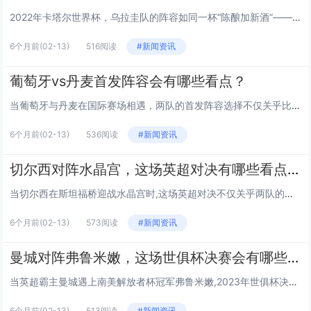
2022年卡塔尔世界杯，乌拉圭队的阵容如同一杯“陈酿加新酒”——既有苏亚雷斯、卡瓦尼、戈丁等老炮的醇厚经验，又有巴尔韦德...
6个月前
(02-13)
516阅读
#新闻资讯
葡萄牙vs丹麦首发阵容会有哪些看点？
当葡萄牙与丹麦在国际赛场相遇，两队的首发阵容选择不仅关乎比赛结果，更能从排兵布阵中窥见教练的战术意图、核心球员的状态走向...
6个月前
(02-13)
536阅读
#新闻资讯
切尔西对阵水晶宫，这场英超对决有哪些看点和悬念？
当切尔西在斯坦福桥迎战水晶宫时,这场英超对决不仅关乎两队的联赛排名，更藏着不少值得关注的看点和悬念，接下来我们从多个角度...
6个月前
(02-13)
573阅读
#新闻资讯
曼城对阵弗鲁米嫩，这场世俱杯决赛会有哪些看点？
当英超霸主曼城遇上南美解放者杯冠军弗鲁米嫩,2023年世俱杯决赛的火花一触即发，作为欧冠新王的曼城首次踏上世俱杯赛场，而...
6个月前
(02-13)
513阅读
#新闻资讯