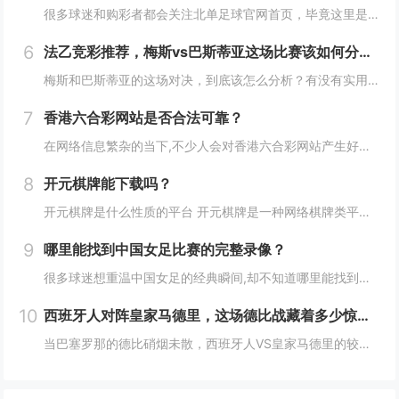
很多球迷和购彩者都会关注北单足球官网首页，毕竟这里是了解北京单场足球彩票、获取赛事资讯的核心入口，但你真的清楚首页能提供哪些服务，又该怎么高效利用这些功能吗？今天就来详细拆解一下。 北单足球官网首页的核心服务模块有哪些？ 北单足球官网首...
6
法乙竞彩推荐，梅斯vs巴斯蒂亚这场比赛该如何分析和选择？
梅斯和巴斯蒂亚的这场对决，到底该怎么分析？有没有实用的竞彩推荐思路？今天咱们就从球队状态、历史交锋、攻防数据、战意这几个关键维度来拆解这场比赛,给大家的竞彩选择提供一些参考方向。 两队近期状态：谁的“势头”更猛？ 先看梅斯的近期表现：最...
7
香港六合彩网站是否合法可靠？
在网络信息繁杂的当下,不少人会对香港六合彩网站产生好奇，究竟这些网站是否合法可靠呢？接下来我们就详细探讨这个问题。 香港六合彩的基本情况 香港六合彩是香港唯一的合法彩票,由香港赛马会负责营运，它有着特定的游戏规则和开奖流程，每周二、周四...
8
开元棋牌能下载吗？
开元棋牌是什么性质的平台 开元棋牌是一种网络棋牌类平台,这类平台打着休闲娱乐的旗号，以各类棋牌游戏为载体，需要明确的是，在我国，除特定合法场所和经严格审批的特定网络博彩项目外，网络棋牌赌博属于违法行为，很多类似的所谓开元棋牌平台，其本质并...
9
哪里能找到中国女足比赛的完整录像？
很多球迷想重温中国女足的经典瞬间,却不知道哪里能找到完整、高清的比赛录像，这篇文章从获取渠道、资源特点、观看价值等角度，帮你理清“找录像”的门道。 这些渠道能稳定获取完整录像 官方平台是最靠谱的“宝库”： 中国足协/赛事官...
10
西班牙人对阵皇家马德里，这场德比战藏着多少惊喜与恩怨？
当巴塞罗那的德比硝烟未散，西班牙人VS皇家马德里的较量同样牵动着西甲球迷的心，这场对决不止是积分榜上的博弈，更是加泰罗尼亚“黑马”与马德里“银河战舰”的风格碰撞，背后藏着历史恩怨、战术博弈与球星闪光的多重看点。 历史交锋：皇马的统治与...