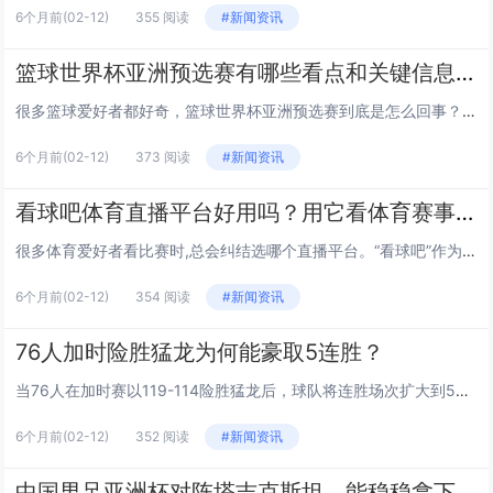
6个月前
(02-12)
355 阅读
#新闻资讯
篮球世界杯亚洲预选赛有哪些看点和关键信息？
很多篮球爱好者都好奇，篮球世界杯亚洲预选赛到底是怎么回事？有哪些值得关注的地方？今天我们就来详细聊聊这个话题。 亚洲预选赛的参赛队伍和分组逻辑 篮球世界杯亚洲区预选赛的参赛范围，其实涵盖了亚洲+大洋洲的球队（FIBA区划中，澳大利亚、新...
6个月前
(02-12)
373 阅读
#新闻资讯
看球吧体育直播平台好用吗？用它看体育赛事有哪些优势和注意点？
很多体育爱好者看比赛时,总会纠结选哪个直播平台。“看球吧”作为一个被不少球迷提及的体育直播平台，它到底好不好用？用它看比赛又有哪些需要留意的地方？下面我们从优势、注意点等角度详细分析。 看球吧体育直播平台的核心优势是什么？ 赛事覆盖范围...
6个月前
(02-12)
354 阅读
#新闻资讯
76人加时险胜猛龙为何能豪取5连胜？
当76人在加时赛以119-114险胜猛龙后，球队将连胜场次扩大到5场，这场焦灼的胜利，不仅是球星的关键发挥，更藏着球队攻防体系升级、阵容磨合到位的深层逻辑，为何76人能在本赛季中段突然发力？我们从比赛细节、阵容变化、对手困境三个维度拆解答案...
6个月前
(02-12)
352 阅读
#新闻资讯
中国男足亚洲杯对阵塔吉克斯坦，能稳稳拿下三分吗？