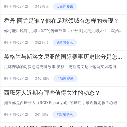
6个月前
(02-12)
342 阅读
#新闻资讯
乔丹·阿尤是谁？他在足球领域有怎样的表现？
你可能听说过“足球世家”的传奇故事，乔丹·阿尤的足球人生，就始于这样的光环——他的父亲阿贝迪·阿尤（阿贝迪·贝利）是加纳足球名宿、三次非洲足球先生得主，马赛“欧冠冠军”时期的核心，但乔丹的职业生涯，绝非“父荫”那么简单，他用十几年的拼搏，在...
6个月前
(02-12)
352 阅读
#新闻资讯
英格兰与斯洛文尼亚的国际赛事历史比分是怎样的？
足球赛场的对决总是充满故事,英格兰与斯洛文尼亚这两支风格迥异的球队，在国际赛事中留下过不少值得回味的比分记录，从斯洛文尼亚独立后的崛起尝试，到世界杯、预选赛的关键碰撞，他们的交手既见证了球队的成长，也折射出欧洲足坛的实力变迁。 早期交手：...
6个月前
(02-12)
340 阅读
#新闻资讯
西班牙人近期有哪些值得关注的动态？
如果你是西班牙人（RCD Espanyol）的球迷，最近肯定很关心球队的最新动向，从转会市场的阵容调整，到西甲赛场的战绩走势，再到青训新星的涌现和球迷互动活动，球队近期的动态可不少，下面就从几个维度详细聊聊。 转会市场：新人加盟与阵容...
6个月前
(02-12)
361 阅读
#新闻资讯