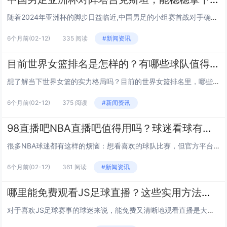
随着2024年亚洲杯的脚步日益临近,中国男足的小组赛首战对手确定为塔吉克斯坦队，这场比赛被视为国足小组出线的关键战役，球迷们纷纷发问：国足能在这场对决中“稳稳”拿下三分吗？我们不妨从多维度剖析这场较量的胜负悬念。 两队状态：国足占优但隐患...
6个月前
(02-12)
335 阅读
#新闻资讯
目前世界女篮排名是怎样的？有哪些球队值得关注？
想了解当下世界女篮的实力格局吗？目前的世界女篮排名里，哪些球队占据前列，又有哪些黑马正在崛起？我们一起来看看最新的排名情况和背后的故事。 最新世界女篮排名：传统豪强与新势力的博弈 根据国际篮联（FIBA）最新排名（2024年数据），...
6个月前
(02-12)
375 阅读
#新闻资讯
98直播吧NBA直播吧值得用吗？球迷看球有哪些选择？
很多NBA球迷都有这样的烦恼：想看喜欢的球队比赛，但官方平台要么要会员，要么场次太少，这时候像“98直播吧NBA直播吧”这类非官方直播平台就成了“救命稻草”，但这类平台到底靠不靠谱？球迷看球还有哪些更稳妥的选择？今天咱们就来聊聊这些问题。...
6个月前
(02-12)
361 阅读
#新闻资讯
哪里能免费观看JS足球直播？这些实用方法和注意事项要知道
对于喜欢JS足球赛事的球迷来说，能免费又清晰地观看直播是大家都关心的问题，毕竟精彩的进球、激烈的对抗，只有实时观看才够过瘾，不过市面上的直播渠道五花八门，哪些是靠谱的免费选项？又该如何避开风险？下面就从正规渠道、官方资源、避雷要点等方面，给...