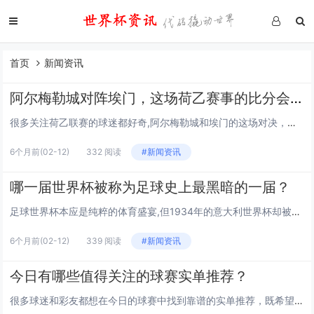
首页
新闻资讯
阿尔梅勒城对阵埃门，这场荷乙赛事的比分会如何发展？
很多关注荷乙联赛的球迷都好奇,阿尔梅勒城和埃门的这场对决，最终比分会偏向哪一方呢？想要弄清楚这个问题，我们得从两队的近期表现、攻防特点以及历史交锋等多个角度来分析。 两队近期状态：谁的势头更猛？ 先看阿尔梅勒城，近5场比赛他们取得了3胜...
6个月前
(02-12)
332 阅读
#新闻资讯
哪一届世界杯被称为足球史上最黑暗的一届？
足球世界杯本应是纯粹的体育盛宴,但1934年的意大利世界杯却被政治阴影彻底笼罩，成为公认的“最黑暗”一届，这届赛事为何违背体育精神？背后藏着哪些颠覆足球本质的故事？ 法西斯阴影下的“政治工具” 1934年,意大利正处于墨索里尼法西斯政权...
6个月前
(02-12)
339 阅读
#新闻资讯
今日有哪些值得关注的球赛实单推荐？
很多球迷和彩友都想在今日的球赛中找到靠谱的实单推荐，既希望能享受比赛的乐趣，也想在竞彩中有所收获，不过球赛推荐不能只看表面，得结合球队近期表现、伤病情况、战意倾向甚至场地条件等因素综合分析，下面就从不同赛事维度，给大家聊聊今日值得关注的球赛...