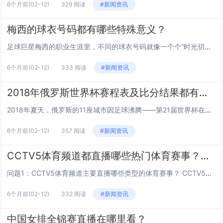
6个月前
(02-12)
329 阅读
#新闻资讯
梅西的球衣号码都有哪些特殊意义？
足球巨星梅西的职业生涯里，不同的球衣号码就像一个个“时光切片”，藏着梦想、传承与传奇的密码，从童年的足球梦到征服足坛的巅峰，这些号码见证了他的成长，也承载着无数故事,今天我们就来拆解每个号码的特殊意义。 童年与青训：10号的种子早已埋下...
6个月前
(02-12)
333 阅读
#新闻资讯
2018年俄罗斯世界杯赛程表及比分结果都有哪些？
2018年夏天，俄罗斯的11座城市因足球沸腾——第21届世界杯在这里上演了32支球队的巅峰对决，从揭幕战的“东道主狂欢”到决赛的“新王加冕”，每一场比赛都藏着热血与遗憾，想重温这届世界杯的完整赛程和关键比分？下面带你梳理那些让球迷心跳加速的...
6个月前
(02-12)
357 阅读
#新闻资讯
CCTV5体育频道都直播哪些热门体育赛事？怎么不错过精彩直播？
问题1：CCTV5体育频道主要直播哪些类型的体育赛事？ CCTV5作为国内最权威的体育频道，直播的赛事类型相当丰富。足球领域，覆盖中超联赛、亚冠联赛、世界杯（含预选赛）、欧洲杯、五大联赛（部分焦点战）等；篮球项目，NBA常规赛&季...
6个月前
(02-12)
332 阅读
#新闻资讯
中国女排全锦赛直播在哪里看？