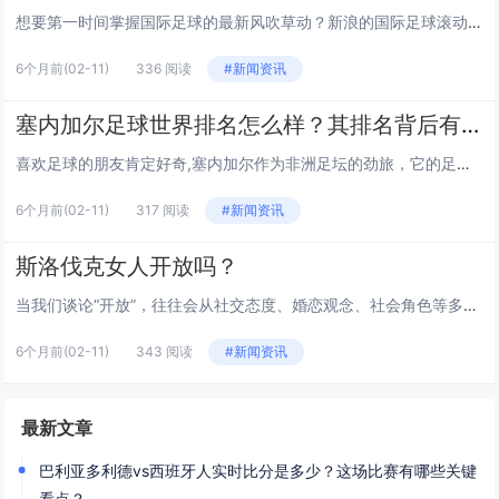
想要第一时间掌握国际足球的最新风吹草动？新浪的国际足球滚动新闻就像一个“足球信息枢纽”，从赛场的绝杀瞬间到转会市场的暗流涌动，从球星的日常点滴到战术革新的蛛丝马迹，都能快速捕捉并呈现给球迷,下面就来看看它都能传递哪些关键动态。 赛事战况：...
6个月前
(02-11)
336 阅读
#新闻资讯
塞内加尔足球世界排名怎么样？其排名背后有哪些关键因素？
喜欢足球的朋友肯定好奇,塞内加尔作为非洲足坛的劲旅，它的足球世界排名到底处于什么位置？这个排名又是怎么来的，背后有哪些关键因素在推动呢？今天我们就来聊聊这些话题。 塞内加尔当前的足球世界排名是多少？ 截至2024年7月,根据国际足联（F...
6个月前
(02-11)
317 阅读
#新闻资讯
斯洛伐克女人开放吗？
当我们谈论“开放”，往往会从社交态度、婚恋观念、社会角色等多个维度去理解，斯洛伐克作为中欧的一个国家，其女性的行为模式和观念是否开放？这需要结合当地的文化传统、社会变迁以及代际差异来具体分析。 社交互动：自由表达与文化包容的日常 在斯洛...
6个月前
(02-11)
343 阅读
#新闻资讯
最新文章
巴利亚多利德vs西班牙人实时比分是多少？这场比赛有哪些关键
看点？