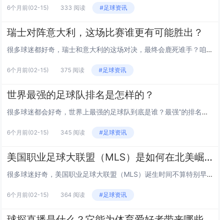
6个月前
(02-15)
333 阅读
#足球资讯
瑞士对阵意大利，这场比赛谁更有可能胜出？
很多球迷都好奇，瑞士和意大利的这场对决，最终会鹿死谁手？咱们从几个关键角度来聊聊，看看哪支球队更有机会拿下比赛。 两队近期状态对比 先看瑞士队：近期欧国联、世预赛的表现偏“稳”，防守端，他们的4-2-3-1阵型很紧凑，边路协防意识强...
6个月前
(02-15)
375 阅读
#足球资讯
世界最强的足球队排名是怎样的？
很多球迷都会好奇，世界上最强的足球队到底是谁？最强”的排名并没有绝对答案——不同的评判维度、不同的赛事体系，甚至不同的时代背景，都会让“最强”的定义变得多元，今天我们就从国家队与俱乐部的差异、权威榜单的评判逻辑、现役顶尖球队的实力较量等角度...
6个月前
(02-15)
345 阅读
#足球资讯
美国职业足球大联盟（MLS）是如何在北美崛起并吸引全球关注的？
很多球迷好奇，美国职业足球大联盟（MLS）诞生时间不算特别早，却能快速在北美体育版图站稳脚跟，还吸引了不少国际球星加盟,今天我们就来聊聊它的崛起之路和独特魅力。 从“追赶者”到“引领者”的发展历程 MLS在1993年正式成立，1996年...
6个月前
(02-15)
364 阅读
#足球资讯
球探直播是什么？它能为体育爱好者带来哪些独特体验？