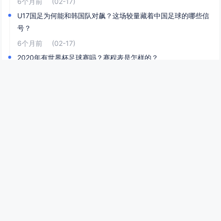
6个月前
(02-17)
U17国足为何能和韩国队对飙？这场较量藏着中国足球的哪些信
号？
6个月前
(02-17)
2020年有世界杯足球赛吗？赛程表是怎样的？
6个月前
(02-17)
网站分类
新闻资讯
足球资讯
世界杯资讯
热门
1
巴利亚多利德vs西班牙人实时比分是多少？这场比赛有哪些关键看点？
实时比分与动态进程（附查询渠道） 如果你想了解巴利亚多利德vs西班牙人的实时比分，需要通过动态渠道查询——因为西甲联赛的比分随比赛进程实时变化（比如上半场巴利亚多利德1-0领先、西班牙人点球扳平，或下半场双方互有进球）。 你可以通过...