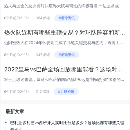
热火与掘金的总决赛对决堪称天赋与韧性的终极碰撞,一边是常规赛西部第一、阵容深度雄厚的掘金，一边是从附加赛杀出、上演黑八奇迹的热火，这场对决的比分走势究竟会呈现何种态势？是掘金用进攻浪潮席卷赛场，还是热火以铁血防守和关键球能力笑到最后？我们从...
6个月前
(02-15)
354 阅读
#足球资讯
热火队近期有哪些重磅交易？对球队阵容和新赛季前景有何影响？
迈阿密热火在2024年休赛期完成了几笔关键交易与签约，既巩固了阵容深度，也让球迷对新赛季的争冠前景充满期待，以下从交易详情、阵容影响、新赛季展望三个维度展开分析： 近期交易与签约详情 热火的操作集中在锋线升级、内线巩固、后卫线补防三...
6个月前
(02-15)
347 阅读
#足球资讯
2022皇马vs巴萨全场回放哪里能看？这场对决有哪些精彩瞬间？
对于足球迷来说，皇马和巴萨的国家德比永远是“神仙打架”级别的对决，2022年的那场皇马vs巴萨之战，更是因为双方的阵容强度、战术博弈充满看点，不少球迷想回看全场，也好奇比赛里的高光时刻,今天就来聊聊这场比赛的回放渠道和精彩细节。 全场回放...
6个月前
(02-15)
312 阅读
#足球资讯
最新文章
巴利亚多利德vs西班牙人实时比分是多少？这场比赛有哪些关键
看点？