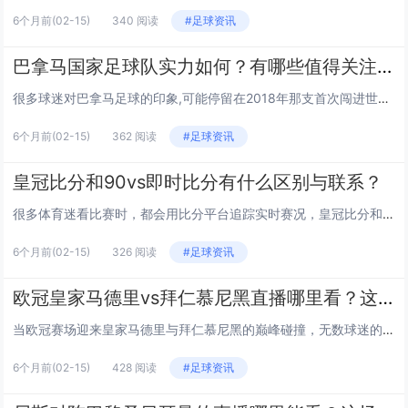
6个月前
(02-15)
340 阅读
#足球资讯
巴拿马国家足球队实力如何？有哪些值得关注的亮点？
很多球迷对巴拿马足球的印象,可能停留在2018年那支首次闯进世界杯的“黑马”身上，但这支球队的故事远不止一次世界杯之旅——从加勒比海的足球热土，到国际赛场的崭露头角，巴拿马国家队的成长充满了韧性与惊喜，下面我们从多个角度解析这支球队的实力与...
6个月前
(02-15)
362 阅读
#足球资讯
皇冠比分和90vs即时比分有什么区别与联系？
很多体育迷看比赛时，都会用比分平台追踪实时赛况，皇冠比分和90vs即时比分都是比较受关注的平台，但不少人搞不清它们的区别和联系，今天就来详细聊聊这两个平台,帮大家更清晰地选择适合自己的比分工具。 两者的核心定位与基础功能 皇冠比分和90...
6个月前
(02-15)
326 阅读
#足球资讯
欧冠皇家马德里vs拜仁慕尼黑直播哪里看？这场对决有哪些看点？
当欧冠赛场迎来皇家马德里与拜仁慕尼黑的巅峰碰撞，无数球迷的目光瞬间聚焦——在哪看直播？这场对决到底有多燃？别急，我们一一拆解。 直播渠道：这些平台能“锁定”这场大战 国内平台：免费、付费任你选 央视体育（CCTV5）：欧冠关键...
6个月前
(02-15)
428 阅读
#足球资讯