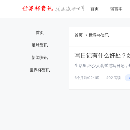
首页
留言本
首页
首页
世界杯资讯
足球资讯
写日记有什么好处？
新闻资讯
世界杯资讯
6个月前
(02-15)
402 阅读