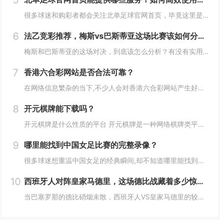
5
很多球迷和购彩者都会关注北单足球官网首页，毕竟这里是了解北京单场足球彩票、获取赛事资讯的核心入口，但你真的清楚首页能提供哪些服务，又该怎么高效利用这些功能吗？今天就来详细拆解一下。 北单足球官网首页的核心服务模块有哪些？ 北单足球官网首...
6
法乙竞彩推荐，梅斯vs巴斯蒂亚这场比赛该如何分析和选择？
梅斯和巴斯蒂亚的这场对决，到底该怎么分析？有没有实用的竞彩推荐思路？今天咱们就从球队状态、历史交锋、攻防数据、战意这几个关键维度来拆解这场比赛,给大家的竞彩选择提供一些参考方向。 两队近期状态：谁的“势头”更猛？ 先看梅斯的近期表现：最...
7
香港六合彩网站是否合法可靠？
在网络信息繁杂的当下,不少人会对香港六合彩网站产生好奇，究竟这些网站是否合法可靠呢？接下来我们就详细探讨这个问题。 香港六合彩的基本情况 香港六合彩是香港唯一的合法彩票,由香港赛马会负责营运，它有着特定的游戏规则和开奖流程，每周二、周四...
8
开元棋牌能下载吗？
开元棋牌是什么性质的平台 开元棋牌是一种网络棋牌类平台,这类平台打着休闲娱乐的旗号，以各类棋牌游戏为载体，需要明确的是，在我国，除特定合法场所和经严格审批的特定网络博彩项目外，网络棋牌赌博属于违法行为，很多类似的所谓开元棋牌平台，其本质并...
9
哪里能找到中国女足比赛的完整录像？
很多球迷想重温中国女足的经典瞬间,却不知道哪里能找到完整、高清的比赛录像，这篇文章从获取渠道、资源特点、观看价值等角度，帮你理清“找录像”的门道。 这些渠道能稳定获取完整录像 官方平台是最靠谱的“宝库”： 中国足协/赛事官...
10
西班牙人对阵皇家马德里，这场德比战藏着多少惊喜与恩怨？
当巴塞罗那的德比硝烟未散，西班牙人VS皇家马德里的较量同样牵动着西甲球迷的心，这场对决不止是积分榜上的博弈，更是加泰罗尼亚“黑马”与马德里“银河战舰”的风格碰撞，背后藏着历史恩怨、战术博弈与球星闪光的多重看点。 历史交锋：皇马的统治与...