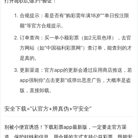
打开app后,做3个验证：
合规提示
：看是否有“购彩需年满18岁”“单日投注限
额”等官方合规提示。
订单查询
：买一单小额彩票（如2元双色球），去官
方网站（如“中国福利彩票网”）查订单，能查到的才
是真的。
更新渠道
：官方app的更新会通过应用商店推送，若
app强制你“点击更新”或弹出恶意广告，大概率是盗
版，直接卸载。
安全下载=“认官方+辨真伪+守安全”
别被小便宜诱惑！下载彩票app最新版，一定要走
官方渠
道
，保护好钱和信息，用合规的方式支持公益彩票，既能安