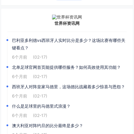
世界杯资讯网
巴利亚多利德vs西班牙人实时比分是多少？这场比赛有哪些关
键看点？
6个月前
(02-17)
北单足球官网首页能提供哪些服务？如何高效使用其功能？
6个月前
(02-17)
西班牙人对阵皇家马德里，这场德比战藏着多少惊喜与恩怨？
6个月前
(02-17)
什么是足球里的马德里式浪漫？
6个月前
(02-17)
澳大利亚对阵约旦的比分最终是多少？