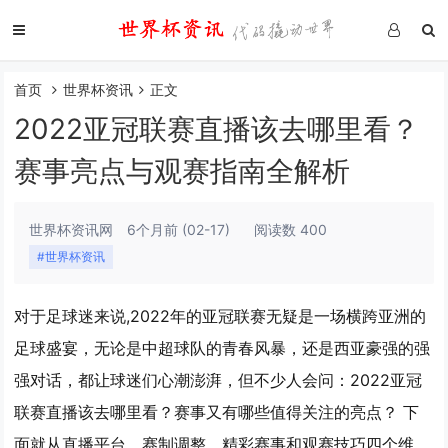
首页
世界杯资讯
正文
2022亚冠联赛直播该去哪里看？
赛事亮点与观赛指南全解析
世界杯资讯网
6个月前
(02-17)
阅读数 400
#世界杯资讯
对于足球迷来说,2022年的亚冠联赛无疑是一场横跨亚洲的
足球盛宴，无论是中超球队的青春风暴，还是西亚豪强的强
强对话，都让球迷们心潮澎湃，但不少人会问：
2022亚冠
联赛直播该去哪里看？赛事又有哪些值得关注的亮点？
下
面就从直播平台、赛制调整、精彩赛事和观赛技巧四个维