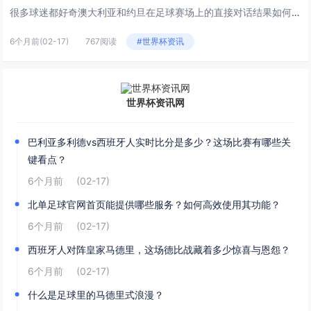
很多球迷都好奇澳大利亚和约旦在足球赛场上的直接对话结果如何，这场比赛的比分不仅关乎两队的积分排名，也能反映出双方的实力对...
6个月前
(02-17)
767阅读
#世界杯资讯
世界杯资讯网
巴利亚多利德vs西班牙人实时比分是多少？这场比赛有哪些关
键看点？
6个月前
(02-17)
北单足球官网首页能提供哪些服务？如何高效使用其功能？
6个月前
(02-17)
西班牙人对阵皇家马德里，这场德比战藏着多少惊喜与恩怨？
6个月前
(02-17)
什么是足球里的马德里式浪漫？