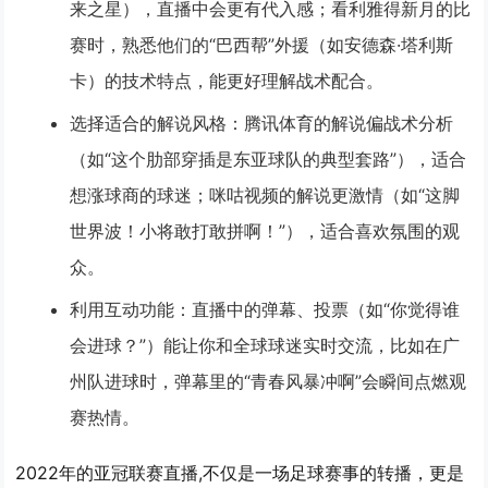
来之星），直播中会更有代入感；看利雅得新月的比
赛时，熟悉他们的“巴西帮”外援（如安德森·塔利斯
卡）的技术特点，能更好理解战术配合。
选择适合的解说风格
：腾讯体育的解说偏战术分析
（如“这个肋部穿插是东亚球队的典型套路”），适合
想涨球商的球迷；咪咕视频的解说更激情（如“这脚
世界波！小将敢打敢拼啊！”），适合喜欢氛围的观
众。
利用互动功能
：直播中的弹幕、投票（如“你觉得谁
会进球？”）能让你和全球球迷实时交流，比如在广
州队进球时，弹幕里的“青春风暴冲啊”会瞬间点燃观
赛热情。
2022年的亚冠联赛直播,不仅是一场足球赛事的转播，更是