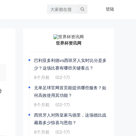
登陆
世界杯资讯网
巴利亚多利德vs西班牙人实时比分是多
少？这场比赛有哪些关键看点？
6个月前
(02-17)
北单足球官网首页能提供哪些服务？如
分
何高效使用其功能？
6个月前
(02-17)
西班牙人对阵皇家马德里，这场德比战
藏着多少惊喜与恩怨？
6个月前
(02-17)