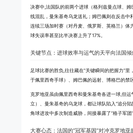
决赛中,法国队的前两个进球（格列兹曼点球、
线混乱，曼朱基奇乌龙送礼；姆巴佩则在反击中利
连续三场加时赛（对丹麦、俄罗斯、英格兰）体
球失误率甚至比半决赛上升了17%。
关键节点：进球效率与运气的天平向法国倾
足球比赛的胜负,往往藏在
“关键瞬间的把握力”
里
于佩里西奇手球）、姆巴佩的远射、博格巴的禁区
克罗地亚虽由佩里西奇和曼朱基奇各进一球,但运
立）、曼朱基奇的乌龙球，都让球队陷入“追分陷
角球进攻中多次制造威胁，间接暴露了“格子军团
大赛心态：法国的“冠军基因”对冲克罗地亚的