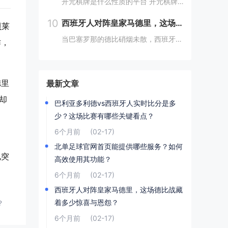
开元棋牌是什么性质的平台 开元棋牌是一种网络棋牌类平台,这类平台打着休闲娱乐的旗号，以各类棋牌游戏为载体，需要明确的是，在我国，除特定合法场所和经严格审批的特定网络博彩项目外，网络棋牌赌博属于违法行为，很多类似的所谓开元棋牌平台，其本质并...
10
西班牙人对阵皇家马德里，这场德比战藏着多少惊喜与恩怨？
贝莱
当巴塞罗那的德比硝烟未散，西班牙人VS皇家马德里的较量同样牵动着西甲球迷的心，这场对决不止是积分榜上的博弈，更是加泰罗尼亚“黑马”与马德里“银河战舰”的风格碰撞，背后藏着历史恩怨、战术博弈与球星闪光的多重看点。 历史交锋：皇马的统治与...
作，
德里
最新文章
却
巴利亚多利德vs西班牙人实时比分是多
少？这场比赛有哪些关键看点？
6个月前
(02-17)
北单足球官网首页能提供哪些服务？如何
电突
高效使用其功能？
6个月前
(02-17)
西班牙人对阵皇家马德里，这场德比战藏
着多少惊喜与恩怨？
？
6个月前
(02-17)