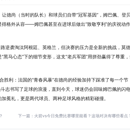
历，让德尚（当时的队长）和球员们自带“冠军基因”，姆巴佩、登
得格外从容——姆巴佩甚至在进球后做出“致敬亨利”的庆祝动
一路逆袭淘汰阿根廷、英格兰，但决赛的压力是全新的挑战，莫
“黑马心态”下的细节变形，这支“老兵军团”用拼劲赢得了尊重，
合胜利
：法国的“青春风暴”在德尚的经验加持下踩准了每一个节
强斗志书写了足球的浪漫，直到今天，球迷仍会回味姆巴佩的闪
的加冕礼，更是两代球员、两种足球风格的精彩碰撞。
？
下一篇：
火箭vs今日免费比赛哪里能看？这场对决有哪些看点