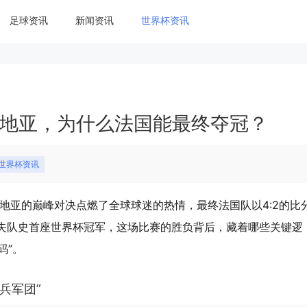
足球资讯
新闻资讯
世界杯资讯
罗地亚，为什么法国能最终夺冠？
#世界杯资讯
罗地亚的巅峰对决点燃了全球球迷的热情，最终法国队以4:2的比
错失队史首座世界杯冠军，这场比赛的胜负背后，藏着哪些关键逻
码”。
兵军团”