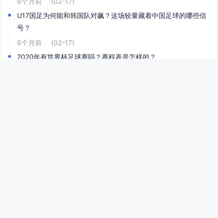
6个月前
(02-17)
U17国足为何能和韩国队对飙？这场较量藏着中国足球的哪些信
号？
6个月前
(02-17)
2020年有世界杯足球赛吗？赛程表是怎样的？
6个月前
(02-17)
网站分类
新闻资讯
足球资讯
世界杯资讯
热门
1
巴利亚多利德vs西班牙人实时比分是多少？这场比赛有哪些关键看点？
实时比分与动态进程（附查询渠道） 如果你想了解巴利亚多利德vs西班牙人的实时比分，需要通过动态渠道查询——因为西甲联赛的比分随比赛进程实时变化（比如上半场巴利亚多利德1-0领先、西班牙人点球扳平，或下半场双方互有进球）。 你可以通过...