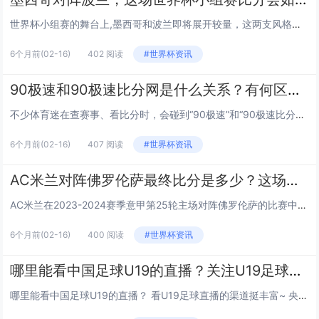
世界杯小组赛的舞台上,墨西哥和波兰即将展开较量，这两支风格迥异的球队碰面，究竟会踢出怎样的比分？咱们从几个关键角度来聊聊，看看能不能找到一些线索。 两队近期竞技状态分析 墨西哥这边,世界杯前的热身赛里，他们先后和厄瓜多尔、瑞典等队交手，...
6个月前
(02-16)
402 阅读
#世界杯资讯
90极速和90极速比分网是什么关系？有何区别？
不少体育迷在查赛事、看比分时，会碰到“90极速”和“90极速比分网”这两个平台，它们名字很像，功能却好像有区别？到底是一家的不同产品，还是完全独立的平台？今天咱们就把这层“迷雾”拨开，看看它们的关系和区别到底在哪。 基本定位：“90极...
6个月前
(02-16)
407 阅读
#世界杯资讯
AC米兰对阵佛罗伦萨最终比分是多少？这场比赛有哪些关键看点？
AC米兰在2023-2024赛季意甲第25轮主场对阵佛罗伦萨的比赛中，最终以2-1的比分战胜对手，这场胜利不仅帮助AC米兰巩固了欧冠区竞争优势，也让佛罗伦萨冲击欧战的希望暂时受挫，我们从比赛进程、战术表现和联赛影响三个维度,深入拆解这场对决...
6个月前
(02-16)
400 阅读
#世界杯资讯
哪里能看中国足球U19的直播？关注U19足球直播有哪些要点？
哪里能看中国足球U19的直播？ 看U19足球直播的渠道挺丰富~ 央视体育（CCTV5/央视体育APP） 有核心赛事版权，信号稳定、解说专业，像亚青赛预选赛这类国际赛事基本都能在这找到；咪咕视频 主打互动体验，解说风格多样，还能发弹幕和球迷...