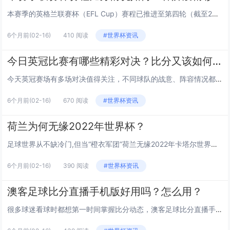
本赛季的英格兰联赛杯（EFL Cup）赛程已推进至第四轮（截至2023年10月），这项覆盖英格兰英超、英冠、英甲、英乙四个职业联赛级别的杯赛，因“单场淘汰（半决赛为两回合）+ 强弱碰撞”的赛制，诞生了大量戏剧性比分与冷门对决，下面从赛制逻辑...
6个月前
(02-16)
410 阅读
#世界杯资讯
今日英冠比赛有哪些精彩对决？比分又该如何预测？
今天英冠赛场有多场对决值得关注，不同球队的战意、阵容情况都会影响比赛走向，下面我们就挑选几场关注度较高的比赛，从球队近期表现、攻防数据等角度来聊聊可能的比分趋势。 西布罗姆维奇VS米德尔斯堡 西布罗姆维奇近期在英冠的表现比较稳定，过去5...
6个月前
(02-16)
670 阅读
#世界杯资讯
荷兰为何无缘2022年世界杯？
足球世界从不缺冷门,但当“橙衣军团”荷兰无缘2022年卡塔尔世界杯时，还是让无数球迷感到意外，这支曾两夺世界杯亚军、三次闯入四强的豪强，为何会在预选赛折戟？我们从几个维度来剖析其中的原因。 世预赛的“滑铁卢”：关键战役的溃败 荷兰在欧洲...
6个月前
(02-16)
390 阅读
#世界杯资讯
澳客足球比分直播手机版好用吗？怎么用？
很多球迷看球时都想第一时间掌握比分动态，澳客足球比分直播手机版成了不少人的选择，但它到底好不好用？该怎么上手？下面就来详细聊聊。 澳客足球比分直播手机版能提供哪些服务？ 这款APP主打的就是“快、全、准”的足球赛事服务： 实时...