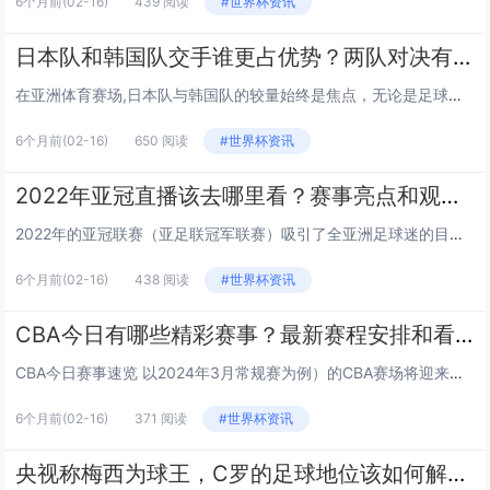
6个月前
(02-16)
439 阅读
#世界杯资讯
日本队和韩国队交手谁更占优势？两队对决有哪些看点？
在亚洲体育赛场,日本队与韩国队的较量始终是焦点，无论是足球、棒球还是其他项目，这对东亚邻居的对决都充满话题性，两队交手谁更占优势？对决又有哪些值得关注的地方？我们从多个维度展开分析。 历史交锋：胜负天平趋于胶着 以足球为例,两队在国际A...
6个月前
(02-16)
650 阅读
#世界杯资讯
2022年亚冠直播该去哪里看？赛事亮点和观赛指南都在这里！
2022年的亚冠联赛（亚足联冠军联赛）吸引了全亚洲足球迷的目光，不管是中超球队的青春风暴，还是西亚豪强的强强对话，都让人期待不已，不过很多球迷会问，这场亚洲足球的盛宴该去哪里看直播？赛事又有哪些亮点？别着急，下面就为你一一解答。 2022...
6个月前
(02-16)
438 阅读
#世界杯资讯
CBA今日有哪些精彩赛事？最新赛程安排和看点是什么？
CBA今日赛事速览 以2024年3月常规赛为例）的CBA赛场将迎来两场“焦点级对决”： 下午15:30：上海久事 vs 深圳马可波罗 这是一场直接影响季后赛卡位的关键战！上海（14胜6负，积分榜第5）和深圳（13胜7负，第...
6个月前
(02-16)
371 阅读
#世界杯资讯
央视称梅西为球王，C罗的足球地位该如何解读？