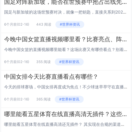
国足对阵新加坡，能否在世预赛中抢占出线先机？
国足与新加坡的这场世预赛对决，就像一把钥匙，直接关系到2026年世界杯亚洲区36强赛的出线走向，在竞争激烈的小组中，这场比赛的结果会成为影响出线局势的关键变量——国足能否借此战抢占先机？我们从多个维度拆解这场对决的核心逻辑。 比赛背景与世...
6个月前
(02-16)
443 阅读
#世界杯资讯
今晚中国女篮直播视频哪里看？比赛亮点、阵容及观赛指南全解析
今晚中国女篮的直播视频哪里能看？这场比赛又有哪些看点？别着急，这篇文章会从直播渠道、赛事背景、阵容分析到观赛亮点，给大家一一梳理，让你既能快速找到直播入口，又能提前了解比赛的精彩之处~ 今晚中国女篮直播视频的观看渠道有哪些？ 想看中国女...
6个月前
(02-16)
355 阅读
#世界杯资讯
中国女排今天比赛直播看点有哪些？
今天的排球赛场，中国女排再度成为焦点！不少球迷早早守在直播前，想见证姑娘们的拼搏，这场比赛到底有哪些值得回味的瞬间？我们一起来聊聊~ 比赛对阵与直播渠道 今天中国女排的对手是意大利女排（注：可根据实际赛事调整），比赛在晚上7点正式打响，...
6个月前
(02-16)
365 阅读
#世界杯资讯
哪里能看五星体育在线直播高清无插件？这些实用渠道和技巧请收好
哪里能看五星体育在线直播高清还无插件？ 其实现在合规的渠道不少，既保证画质又安全省心，下面就详细说说这些实用的方法和技巧。 官方+合规合作平台，直播源最靠谱 看五星体育直播,官方渠道+合规合作平台是最稳妥的选择，直播源清晰稳定，还不用担...