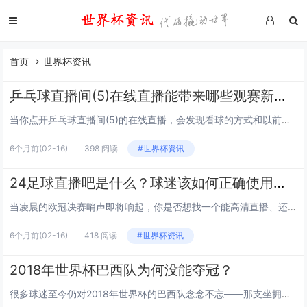
首页
世界杯资讯
乒乓球直播间(5)在线直播能带来哪些观赛新体验？
当你点开乒乓球直播间(5)的在线直播，会发现看球的方式和以前大不一样了，这种直播到底给球迷带来了哪些新的观赛体验呢？我们可以从几个方面来聊聊。 实时互动：让观赛变成“集体唠球局” 以前看乒乓球比赛,要么守在电视前默默看，要么自己刷视频截...
6个月前
(02-16)
398 阅读
#世界杯资讯
24足球直播吧是什么？球迷该如何正确使用这类平台？
当凌晨的欧冠决赛哨声即将响起，你是否想找一个能高清直播、还能和全球球迷实时讨论的平台？“24足球直播吧”这类平台应运而生，却也伴随版权争议、安全风险等疑问，本文将从平台定位、合规使用两方面，帮你理清思路。 24足球直播吧的核心定位与服...
6个月前
(02-16)
418 阅读
#世界杯资讯
2018年世界杯巴西队为何没能夺冠？
很多球迷至今仍对2018年世界杯的巴西队念念不忘——那支坐拥内马尔、库蒂尼奥等球星的“桑巴军团”，为何最终倒在了四分之一决赛？我们从几个维度拆解这场“遗憾”。 「阵容豪华≠没有短板」：后防老化+锋线哑火 巴西队的大名单看似星光熠熠：...