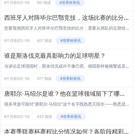
6个月前
(02-16)
561 阅读
#世界杯资讯
西班牙人对阵毕尔巴鄂竞技，这场比赛的比分会如何？
想要预测西班牙人对阵毕尔巴鄂竞技的比分，需要从两队的近期状态、历史交锋、战术风格等多个维度来分析,我们一步步拆解来看。 两队近期状态分析 先看联赛表现，西班牙人近5场西甲拿到2胜1平2负的成绩，进攻端场均能打进1.2球，但防守端场均要丢...
6个月前
(02-16)
407 阅读
#世界杯资讯
谁是斯洛伐克最具影响力的足球明星？
当谈论足球强国时，斯洛伐克或许不像巴西、德国那样被频繁提及，但这片土地同样孕育出不少在足坛留下深刻印记的明星，从历史传奇到现役核心，再到崭露头角的新星，斯洛伐克足球明星们用各自的方式诠释着足球的魅力,也推动着本国足球的发展。 历史传奇：约...
6个月前
(02-16)
377 阅读
#世界杯资讯
唐耶尔·马绍尔是谁？他在篮球领域留下了哪些独特印记？
很多球迷可能对“唐耶尔·马绍尔”这个名字既熟悉又陌生——熟悉是因为他曾创造单场12记三分的震撼纪录，陌生是因为他的生涯故事远不止这一个高光时刻，这位90年代入行的锋线球员，用精准的投射和独特的赛场智慧,在NBA留下了属于自己的篇章。 球员...
6个月前
(02-16)
433 阅读
#世界杯资讯
本赛季联赛杯赛程比分情况如何？各阶段精彩对决有哪些？