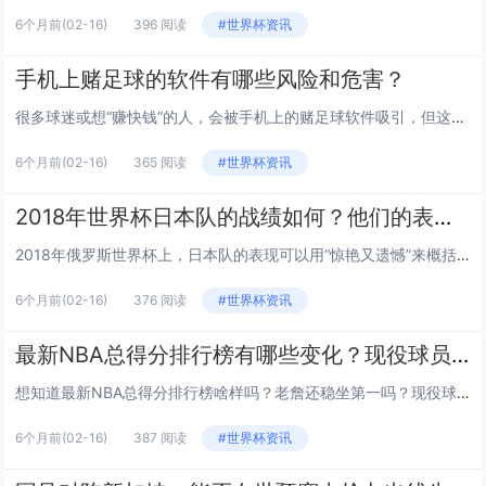
6个月前
(02-16)
396 阅读
#世界杯资讯
手机上赌足球的软件有哪些风险和危害？
很多球迷或想“赚快钱”的人，会被手机上的赌足球软件吸引，但这类软件背后藏着不少风险和危害,今天我们就来详细拆解。 法律风险：参与赌博本身就违法 除合法体育彩票（如中国竞彩）外，任何非官方的足球赌博都属于违法活动，这些手机赌球软件几乎都无...
6个月前
(02-16)
365 阅读
#世界杯资讯
2018年世界杯日本队的战绩如何？他们的表现有哪些亮点与遗憾？
2018年俄罗斯世界杯上，日本队的表现可以用“惊艳又遗憾”来概括，他们不仅在小组赛阶段从“死亡之组”突围，淘汰赛还险些掀翻世界强队比利时，整体战绩和过程都给球迷留下了深刻印象，下面我们从战绩细节、亮点与遗憾三个角度,聊聊这支亚洲劲旅的世界杯...
6个月前
(02-16)
376 阅读
#世界杯资讯
最新NBA总得分排行榜有哪些变化？现役球员谁的排名最亮眼？
想知道最新NBA总得分排行榜啥样吗？老詹还稳坐第一吗？现役球员里又有谁杀进了历史前列？今天咱们就来聊聊这份榜单的新变化和那些亮眼的名字~ 总榜格局：老传奇“钉子户”，新面孔加速涌入？ 勒布朗·詹姆斯现在以40599分（截至2024年...
6个月前
(02-16)
387 阅读
#世界杯资讯