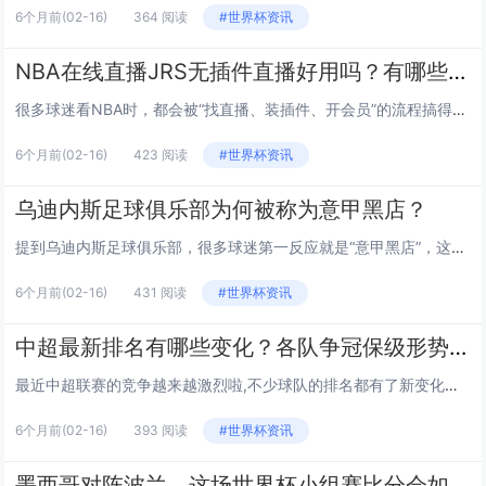
6个月前
(02-16)
364 阅读
#世界杯资讯
NBA在线直播JRS无插件直播好用吗？有哪些特点和注意事项？
很多球迷看NBA时，都会被“找直播、装插件、开会员”的流程搞得头疼，JRS无插件直播作为免费看球的热门选择，到底值不值得用？和正版平台比有啥区别？用的时候要注意什么？咱们结合球迷的真实体验，一步步拆解这些问题。 JRS无插件直播的核心...
6个月前
(02-16)
423 阅读
#世界杯资讯
乌迪内斯足球俱乐部为何被称为意甲黑店？
提到乌迪内斯足球俱乐部，很多球迷第一反应就是“意甲黑店”，这个听起来带点调侃的称呼，背后藏着怎样的足球故事？今天我们就来聊聊这支意甲球队的独特标签。 “黑店”的核心含义——低买高卖的转会魔法 在足球圈，“黑店”可不是贬义词，更多是对球队...
6个月前
(02-16)
431 阅读
#世界杯资讯
中超最新排名有哪些变化？各队争冠保级形势如何？
最近中超联赛的竞争越来越激烈啦,不少球队的排名都有了新变化，球迷们肯定很关心最新的排名情况和各队的形势吧？今天咱们就来聊聊中超最新排名以及背后的争冠、保级故事~ 中超最新排名：头部竞争胶着，保级区“暗战”升级 截至2024年8月中旬...
6个月前
(02-16)
393 阅读
#世界杯资讯
墨西哥对阵波兰，这场世界杯小组赛比分会如何？