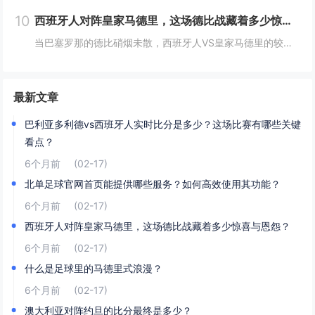
10
西班牙人对阵皇家马德里，这场德比战藏着多少惊喜与恩怨？
当巴塞罗那的德比硝烟未散，西班牙人VS皇家马德里的较量同样牵动着西甲球迷的心，这场对决不止是积分榜上的博弈，更是加泰罗尼亚“黑马”与马德里“银河战舰”的风格碰撞，背后藏着历史恩怨、战术博弈与球星闪光的多重看点。 历史交锋：皇马的统治与...
最新文章
巴利亚多利德vs西班牙人实时比分是多少？这场比赛有哪些关键
看点？
6个月前
(02-17)
北单足球官网首页能提供哪些服务？如何高效使用其功能？
6个月前
(02-17)
西班牙人对阵皇家马德里，这场德比战藏着多少惊喜与恩怨？
6个月前
(02-17)
什么是足球里的马德里式浪漫？
6个月前
(02-17)
澳大利亚对阵约旦的比分最终是多少？