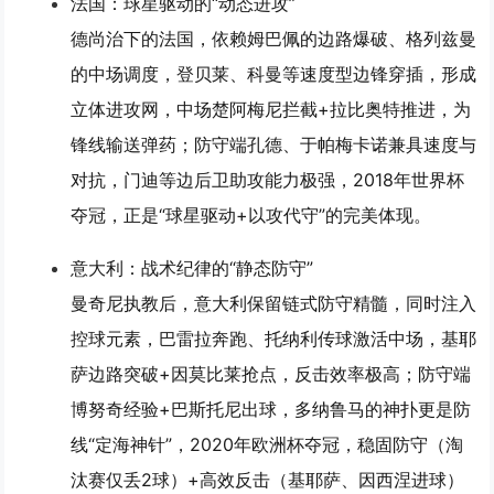
法国：球星驱动的“动态进攻”
德尚治下的法国，依赖姆巴佩的边路爆破、格列兹曼
的中场调度，登贝莱、科曼等速度型边锋穿插，形成
立体进攻网，中场楚阿梅尼拦截+拉比奥特推进，为
锋线输送弹药；防守端孔德、于帕梅卡诺兼具速度与
对抗，门迪等边后卫助攻能力极强，2018年世界杯
夺冠，正是“球星驱动+以攻代守”的完美体现。
意大利：战术纪律的“静态防守”
曼奇尼执教后，意大利保留链式防守精髓，同时注入
控球元素，巴雷拉奔跑、托纳利传球激活中场，基耶
萨边路突破+因莫比莱抢点，反击效率极高；防守端
博努奇经验+巴斯托尼出球，多纳鲁马的神扑更是防
线“定海神针”，2020年欧洲杯夺冠，稳固防守（淘
汰赛仅丢2球）+高效反击（基耶萨、因西涅进球）