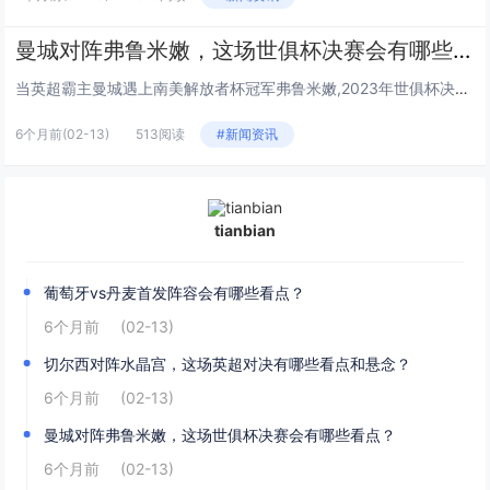
曼城对阵弗鲁米嫩，这场世俱杯决赛会有哪些看点？
当英超霸主曼城遇上南美解放者杯冠军弗鲁米嫩,2023年世俱杯决赛的火花一触即发，作为欧冠新王的曼城首次踏上世俱杯赛场，而...
6个月前
(02-13)
513阅读
#新闻资讯
tianbian
葡萄牙vs丹麦首发阵容会有哪些看点？
6个月前
(02-13)
切尔西对阵水晶宫，这场英超对决有哪些看点和悬念？
6个月前
(02-13)
曼城对阵弗鲁米嫩，这场世俱杯决赛会有哪些看点？
6个月前
(02-13)