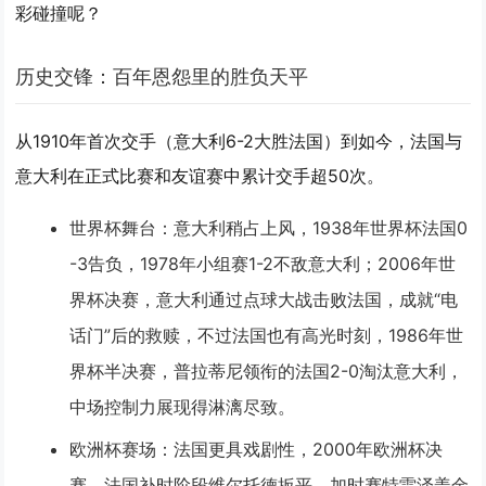
彩碰撞呢？
历史交锋：百年恩怨里的胜负天平
从1910年首次交手（意大利6-2大胜法国）到如今，法国与
意大利在正式比赛和友谊赛中累计交手超50次。
世界杯舞台
：意大利稍占上风，1938年世界杯法国0
-3告负，1978年小组赛1-2不敌意大利；2006年世
界杯决赛，意大利通过点球大战击败法国，成就“电
话门”后的救赎，不过法国也有高光时刻，1986年世
界杯半决赛，普拉蒂尼领衔的法国2-0淘汰意大利，
中场控制力展现得淋漓尽致。
欧洲杯赛场
：法国更具戏剧性，2000年欧洲杯决
赛，法国补时阶段维尔托德扳平、加时赛特雷泽盖金