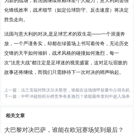
为新的战场，若法国继续依赖球星个人能力，意大利则需强
化锋线效率，
战术细节（如定位球防守、反击速度）将决定
胜负走向
。
法国与意大利的对决,是足球艺术的双生花——一个浪漫奔
放，一个严谨务实，却都在绿茵场上书写着传奇，无论历史
交锋的天平如何倾斜，战术风格的碰撞如何激烈，每一
次“法意大战”都注定是足球迷的视觉盛宴，这对足坛宿敌的
故事还将继续，而我们只需静待下一次对决的哨声响起。
上一篇：
法兰克福对阵沃尔夫斯堡，谁能在这场德甲较量中占得先机
下一篇：
中甲冲超组积分榜竞争有多激烈？谁能最终拿到中超入场券
相关文章
大巴黎对决巴萨，谁能在欧冠赛场笑到最后？