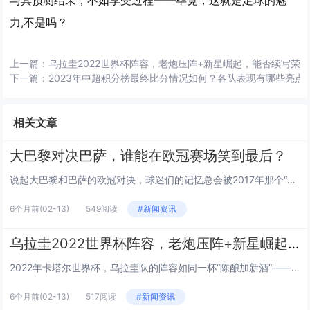
与其预测结果，不如享受过程——毕竟，这就是足球的魅
力,不是吗？
上一篇：
乌拉圭2022世界杯阵容，老炮压阵+新星崛起，能否续写荣
下一篇：
2023年中超积分榜最终比分情况如何？各队表现有哪些亮点
相关文章
大巴黎对决巴萨，谁能在欧冠赛场笑到最后？
说起大巴黎和巴萨的欧冠对决，球迷们的记忆总会被2017年那个“诺坎普奇迹”拉回——巴萨6-1逆转巴黎，把足球的戏剧性拉满...
6个月前
(02-13)
549阅读
#新闻资讯
乌拉圭2022世界杯阵容，老炮压阵+新星崛起，能否续写荣光？
2022年卡塔尔世界杯，乌拉圭队的阵容如同一杯“陈酿加新酒”——既有苏亚雷斯、卡瓦尼、戈丁等老炮的醇厚经验，又有巴尔韦德...
6个月前
(02-13)
517阅读
#新闻资讯