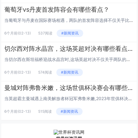
葡萄牙vs丹麦首发阵容会有哪些看点？
当葡萄牙与丹麦在国际赛场相遇，两队的首发阵容选择不仅关乎比赛结果，更能从排兵布阵中窥见教练的战术意图、核心球员的状态走向...
6个月前
(02-13)
537阅读
#新闻资讯
切尔西对阵水晶宫，这场英超对决有哪些看点和悬念？
当切尔西在斯坦福桥迎战水晶宫时,这场英超对决不仅关乎两队的联赛排名，更藏着不少值得关注的看点和悬念，接下来我们从多个角度...
6个月前
(02-13)
574阅读
#新闻资讯
曼城对阵弗鲁米嫩，这场世俱杯决赛会有哪些看点？
当英超霸主曼城遇上南美解放者杯冠军弗鲁米嫩,2023年世俱杯决赛的火花一触即发，作为欧冠新王的曼城首次踏上世俱杯赛场，而...
6个月前
(02-13)
515阅读
#新闻资讯