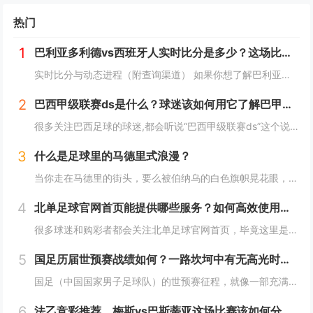
热门
1
巴利亚多利德vs西班牙人实时比分是多少？这场比赛有哪些关键看点？
实时比分与动态进程（附查询渠道） 如果你想了解巴利亚多利德vs西班牙人的实时比分，需要通过动态渠道查询——因为西甲联赛的比分随比赛进程实时变化（比如上半场巴利亚多利德1-0领先、西班牙人点球扳平，或下半场双方互有进球）。 你可以通过...
2
巴西甲级联赛ds是什么？球迷该如何用它了解巴甲赛事？
很多关注巴西足球的球迷,都会听说“巴西甲级联赛ds”这个说法，但它具体是什么？又该怎么用它来深入了解巴甲赛事呢？今天我们就来聊聊这个话题。 巴西甲级联赛ds到底指什么？ 这里的“ds”，通常是指以DS足球为代表的足球数据平台，这类平台专...
3
什么是足球里的马德里式浪漫？
当你走在马德里的街头，要么被伯纳乌的白色旗帜晃花眼，要么被万达大都会（曾是卡尔德隆）的红色海洋暖到心，这座城市的足球浪漫，一半是皇马的星光传奇，一半是马竞的铁血坚守，两种味道混在一起，就成了独一份的“马德里式浪漫”。 皇马：用星光与传...
4
北单足球官网首页能提供哪些服务？如何高效使用其功能？
很多球迷和购彩者都会关注北单足球官网首页，毕竟这里是了解北京单场足球彩票、获取赛事资讯的核心入口，但你真的清楚首页能提供哪些服务，又该怎么高效利用这些功能吗？今天就来详细拆解一下。 北单足球官网首页的核心服务模块有哪些？ 北单足球官网首...
5
国足历届世预赛战绩如何？一路坎坷中有无高光时刻？
国足（中国国家男子足球队）的世预赛征程，就像一部充满波折的追梦剧本——既有距离梦想一步之遥的遗憾，也有唯一一次“冲出亚洲”的高光，今天我们就来梳理国足历届世预赛的战绩，看看这支球队在逐梦世界杯的路上都经历了什么。 早期世预赛：蹒跚起步的逐...
6
法乙竞彩推荐，梅斯vs巴斯蒂亚这场比赛该如何分析和选择？