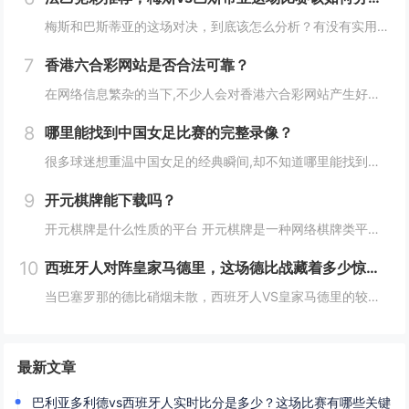
梅斯和巴斯蒂亚的这场对决，到底该怎么分析？有没有实用的竞彩推荐思路？今天咱们就从球队状态、历史交锋、攻防数据、战意这几个关键维度来拆解这场比赛,给大家的竞彩选择提供一些参考方向。 两队近期状态：谁的“势头”更猛？ 先看梅斯的近期表现：最...
7
香港六合彩网站是否合法可靠？
在网络信息繁杂的当下,不少人会对香港六合彩网站产生好奇，究竟这些网站是否合法可靠呢？接下来我们就详细探讨这个问题。 香港六合彩的基本情况 香港六合彩是香港唯一的合法彩票,由香港赛马会负责营运，它有着特定的游戏规则和开奖流程，每周二、周四...
8
哪里能找到中国女足比赛的完整录像？
很多球迷想重温中国女足的经典瞬间,却不知道哪里能找到完整、高清的比赛录像，这篇文章从获取渠道、资源特点、观看价值等角度，帮你理清“找录像”的门道。 这些渠道能稳定获取完整录像 官方平台是最靠谱的“宝库”： 中国足协/赛事官...
9
开元棋牌能下载吗？
开元棋牌是什么性质的平台 开元棋牌是一种网络棋牌类平台,这类平台打着休闲娱乐的旗号，以各类棋牌游戏为载体，需要明确的是，在我国，除特定合法场所和经严格审批的特定网络博彩项目外，网络棋牌赌博属于违法行为，很多类似的所谓开元棋牌平台，其本质并...
10
西班牙人对阵皇家马德里，这场德比战藏着多少惊喜与恩怨？
当巴塞罗那的德比硝烟未散，西班牙人VS皇家马德里的较量同样牵动着西甲球迷的心，这场对决不止是积分榜上的博弈，更是加泰罗尼亚“黑马”与马德里“银河战舰”的风格碰撞，背后藏着历史恩怨、战术博弈与球星闪光的多重看点。 历史交锋：皇马的统治与...
最新文章
巴利亚多利德vs西班牙人实时比分是多少？这场比赛有哪些关键