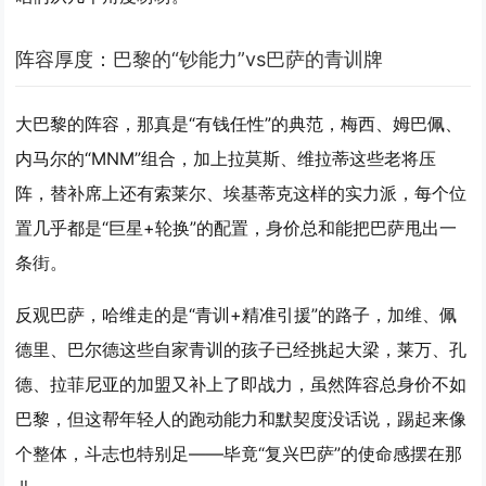
阵容厚度：巴黎的“钞能力”vs巴萨的青训牌
大巴黎的阵容，那真是“有钱任性”的典范，梅西、姆巴佩、
内马尔的“MNM”组合，加上拉莫斯、维拉蒂这些老将压
阵，替补席上还有索莱尔、埃基蒂克这样的实力派，每个位
置几乎都是“巨星+轮换”的配置，身价总和能把巴萨甩出一
条街。
反观巴萨，哈维走的是“青训+精准引援”的路子，加维、佩
德里、巴尔德这些自家青训的孩子已经挑起大梁，莱万、孔
德、拉菲尼亚的加盟又补上了即战力，虽然阵容总身价不如
巴黎，但这帮年轻人的跑动能力和默契度没话说，踢起来像
个整体，斗志也特别足——毕竟“复兴巴萨”的使命感摆在那