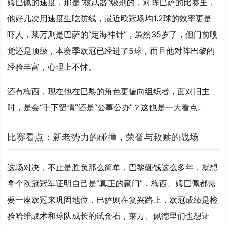
姆巴佩的速度，那是“核武器”级别的，对阵巴萨的比赛里，
他好几次用速度生吃防线，最近欧冠场均1.2球的效率更是
吓人，莱万则是巴萨的“定海神针”，虽然35岁了，但门前嗅
觉还是顶级，本赛季欧冠已经进了5球，而且他对阵巴黎的
经验丰富，心理上不怵。
还有梅西，现在他在巴黎的角色更偏向组织者，面对旧主
时，是会“手下留情”还是“公事公办”？这也是一大看点。
比赛看点：新老势力的碰撞，荣誉与救赎的战场
这场对决，不止是胜负那么简单，巴黎砸钱这么多年，就想
拿个欧冠冠军证明自己是“真正的豪门”，梅西、姆巴佩都需
要一座欧冠来巩固地位，巴萨则在复兴路上，欧冠成绩是检
验哈维战术和球队成长的试金石，莱万、佩德里们也想证