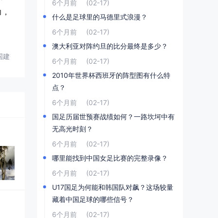
6个月前
(02-17)
力，
什么是足球里的马德里式浪漫？
6个月前
(02-17)
澳大利亚对阵约旦的比分最终是多少？
国建交！
6个月前
(02-17)
2010年世界杯西班牙的阵型图有什么特
点？
6个月前
(02-17)
国足历届世预赛战绩如何？一路坎坷中有
无高光时刻？
6个月前
(02-17)
哪里能找到中国女足比赛的完整录像？
6个月前
(02-17)
U17国足为何能和韩国队对飙？这场较量
藏着中国足球的哪些信号？
6个月前
(02-17)