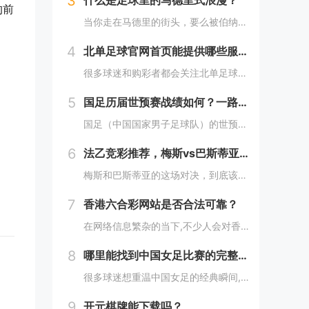
3
什么是足球里的马德里式浪漫？
的
前
当你走在马德里的街头，要么被伯纳乌的白色旗帜晃花眼，要么被万达大都会（曾是卡尔德隆）的红色海洋暖到心，这座城市的足球浪漫，一半是皇马的星光传奇，一半是马竞的铁血坚守，两种味道混在一起，就成了独一份的“马德里式浪漫”。 皇马：用星光与传...
4
北单足球官网首页能提供哪些服务？如何高效使用其功能？
很多球迷和购彩者都会关注北单足球官网首页，毕竟这里是了解北京单场足球彩票、获取赛事资讯的核心入口，但你真的清楚首页能提供哪些服务，又该怎么高效利用这些功能吗？今天就来详细拆解一下。 北单足球官网首页的核心服务模块有哪些？ 北单足球官网首...
5
国足历届世预赛战绩如何？一路坎坷中有无高光时刻？
国足（中国国家男子足球队）的世预赛征程，就像一部充满波折的追梦剧本——既有距离梦想一步之遥的遗憾，也有唯一一次“冲出亚洲”的高光，今天我们就来梳理国足历届世预赛的战绩，看看这支球队在逐梦世界杯的路上都经历了什么。 早期世预赛：蹒跚起步的逐...
6
法乙竞彩推荐，梅斯vs巴斯蒂亚这场比赛该如何分析和选择？
梅斯和巴斯蒂亚的这场对决，到底该怎么分析？有没有实用的竞彩推荐思路？今天咱们就从球队状态、历史交锋、攻防数据、战意这几个关键维度来拆解这场比赛,给大家的竞彩选择提供一些参考方向。 两队近期状态：谁的“势头”更猛？ 先看梅斯的近期表现：最...
7
香港六合彩网站是否合法可靠？
在网络信息繁杂的当下,不少人会对香港六合彩网站产生好奇，究竟这些网站是否合法可靠呢？接下来我们就详细探讨这个问题。 香港六合彩的基本情况 香港六合彩是香港唯一的合法彩票,由香港赛马会负责营运，它有着特定的游戏规则和开奖流程，每周二、周四...
8
哪里能找到中国女足比赛的完整录像？
很多球迷想重温中国女足的经典瞬间,却不知道哪里能找到完整、高清的比赛录像，这篇文章从获取渠道、资源特点、观看价值等角度，帮你理清“找录像”的门道。 这些渠道能稳定获取完整录像 官方平台是最靠谱的“宝库”： 中国足协/赛事官...
9
开元棋牌能下载吗？