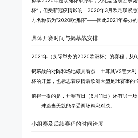
原本2020年是欧洲杯举办年，为纪念这项赛事诞
杯”，但受
新冠疫情
影响，2020年3月欧足联紧
方名称仍为
“2020欧洲杯”
——因此2021年举办的
具体开赛时间与揭幕战安排
2021年（实际举办的2020欧洲杯）的赛程，
从6
揭幕战的对阵和场地颇具看点：
土耳其VS意大利
杯的开篇，也标志着疫情后欧洲大型足球赛事的
值得一提的是，开赛首日（6月11日）还有另一
——球迷当天就能享受两场精彩对决。
小组赛及后续赛程的时间跨度