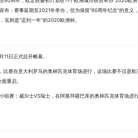
生
60周年
，欧足联最初计划在11个欧洲城市联合举办“2020欧洲
急宣布：赛事延期至2021年举办，但为保留“60周年纪念”的意义
，实则是“迟到一年”的2020欧洲杯。
月11日正式拉开帷幕
。
，比赛在
意大利罗马的奥林匹克体育场
进行，这场比赛不仅是欧
全面重启。
场小组赛：
威尔士VS瑞士
，在阿塞拜疆巴库的奥林匹克体育场进